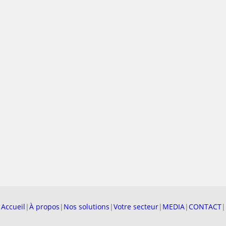
4 DÉCEMBRE 2025
Après une année riche en projets, nos équipes se sont
réunies pour célébrer Sainte Barbe, patronne des métiers de
Accueil
|
À propos
|
Nos solutions
|
Votre secteur
|
MEDIA
|
CONTACT
|
la…